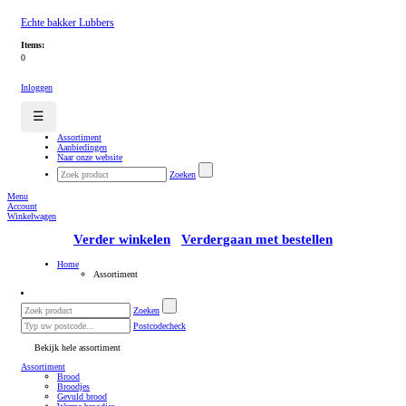
Echte bakker Lubbers
Items:
0
Inloggen
☰
Assortiment
Aanbiedingen
Naar onze website
Zoeken
Menu
Account
Winkelwagen
Verder winkelen
Verdergaan met bestellen
Home
Assortiment
Zoeken
Postcodecheck
Bekijk hele assortiment
Assortiment
Brood
Broodjes
Gevuld brood