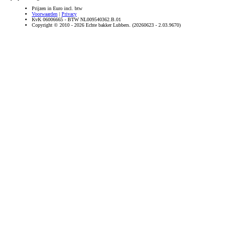
Prijzen in Euro incl. btw
Voorwaarden
|
Privacy
KvK 06006665 - BTW NL009540362.B.01
Copyright © 2010 - 2026 Echte bakker Lubbers. (20260623 - 2.03.9670)