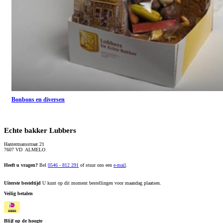
Bonbons en diversen
Echte bakker Lubbers
Hantermansstraat 21
7607 VD ALMELO
Heeft u vragen?
Bel
0546 - 812 291
of stuur ons een
e-mail
.
Uiterste besteltijd
U kunt op dit moment bestellingen voor maandag plaatsen.
Veilig betalen
Blijf op de hoogte