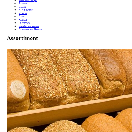
Warme broodjes
Taarten
Gebak
Klein gebak
Vlaaien
Cake
Koeken
Diepvries
Salades en sauzen
Bonbons en diversen
Assortiment