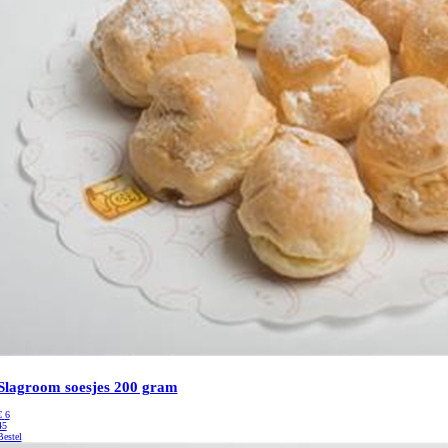
Slagroom soesjes 200 gram
€
6
45
Bestel