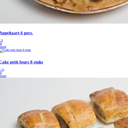
Appeltaart 6 pers.
€
8
60
Bestel
Cake petit fours 8 stuks
€
12
45
Bestel