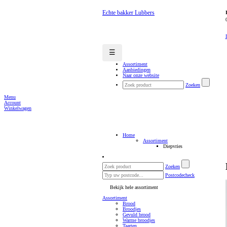
Echte bakker Lubbers
☰
Assortiment
Aanbiedingen
Naar onze website
Zoeken
Menu
Account
Winkelwagen
Home
Assortiment
Diepvries
Zoeken
Postcodecheck
Bekijk hele assortiment
Assortiment
Brood
Broodjes
Gevuld brood
Warme broodjes
Taarten