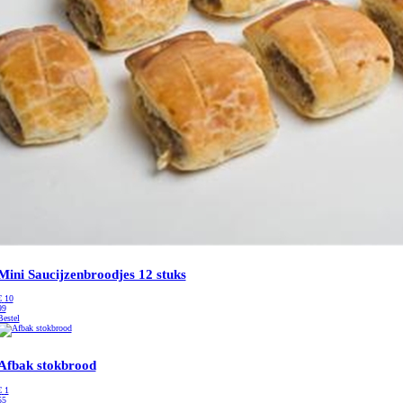
Mini Saucijzenbroodjes 12 stuks
€
10
99
Bestel
Afbak stokbrood
€
1
55