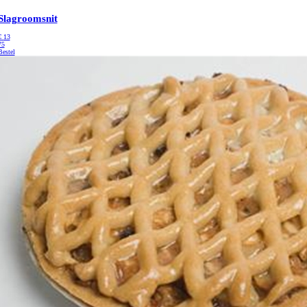
Slagroomsnit
€
13
75
Bestel