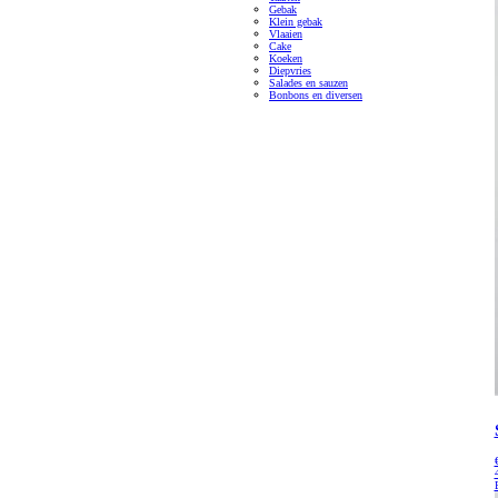
Gebak
Klein gebak
Vlaaien
Cake
Koeken
Diepvries
Salades en sauzen
Bonbons en diversen