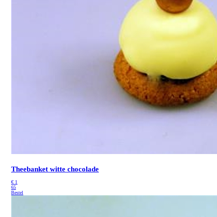
Theebanket witte chocolade
€
1
65
Bestel