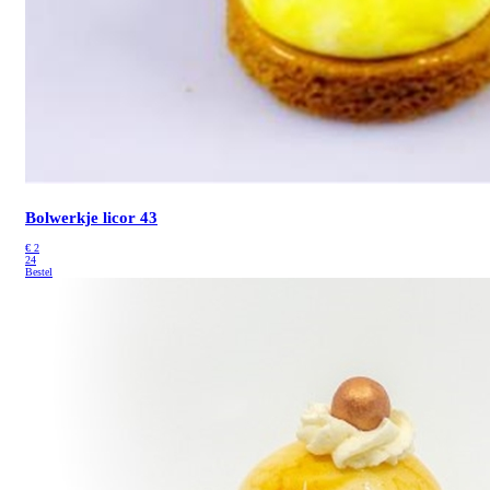
Bolwerkje licor 43
€
2
24
Bestel