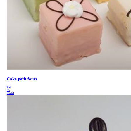
Cake petit fours
€
2
45
Bestel