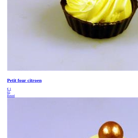
Petit four citroen
€
1
65
Bestel