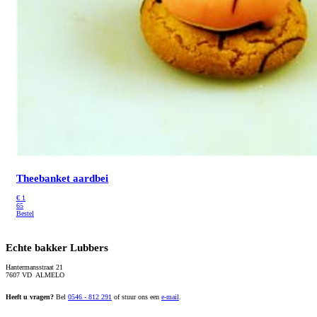
Theebanket aardbei
€
1
65
Bestel
Echte bakker Lubbers
Hantermansstraat 21
7607 VD ALMELO
Heeft u vragen?
Bel
0546 - 812 291
of stuur ons een
e-mail
.