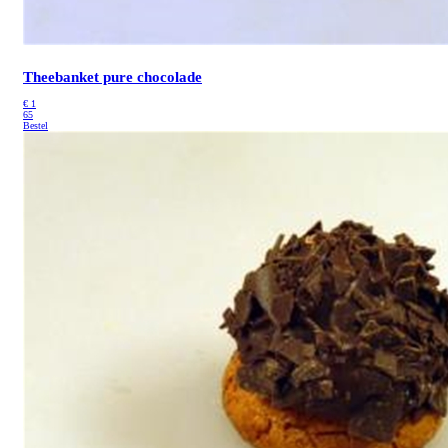
Theebanket pure chocolade
€
1
65
Bestel