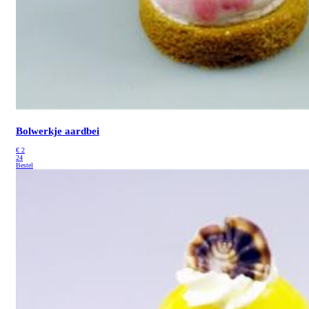
Bolwerkje aardbei
€
2
24
Bestel