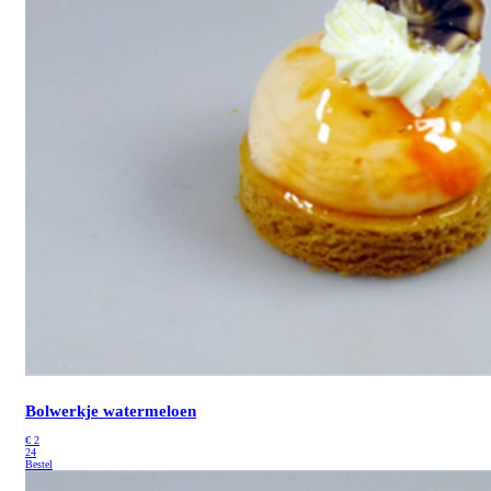
Bolwerkje watermeloen
€
2
24
Bestel