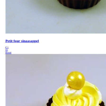
Petit four sinaasappel
€
1
65
Bestel