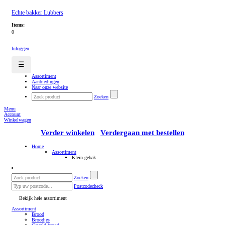
Echte bakker Lubbers
Items:
0
Inloggen
☰
Assortiment
Aanbiedingen
Naar onze website
Zoeken
Menu
Account
Winkelwagen
Verder winkelen
Verdergaan met bestellen
Home
Assortiment
Klein gebak
Zoeken
Postcodecheck
Bekijk hele assortiment
Assortiment
Brood
Broodjes