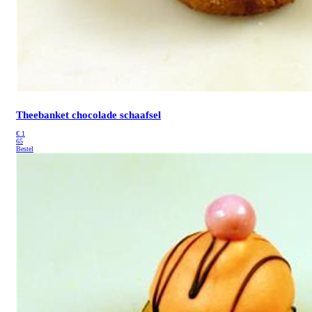
Theebanket chocolade schaafsel
€
1
65
Bestel