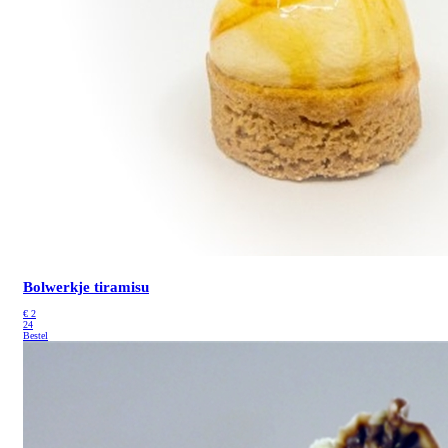
Bolwerkje tiramisu
€
2
24
Bestel