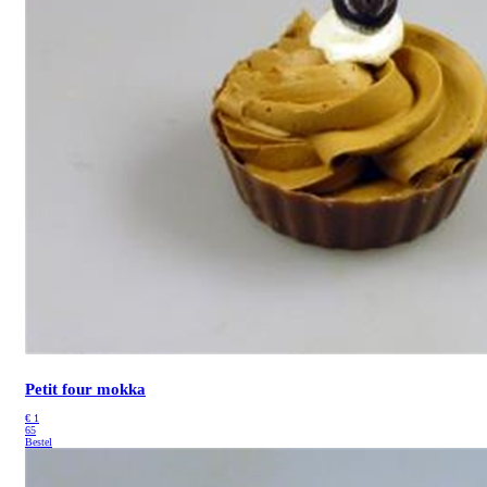
Petit four mokka
€
1
65
Bestel