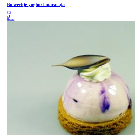
Bolwerkje yoghurt-maracuja
€
2
24
Bestel