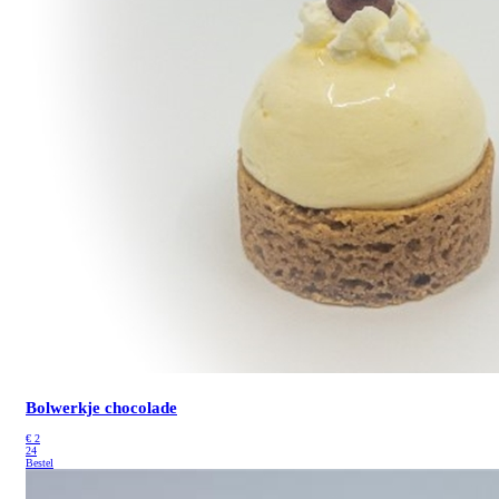
Bolwerkje chocolade
€
2
24
Bestel