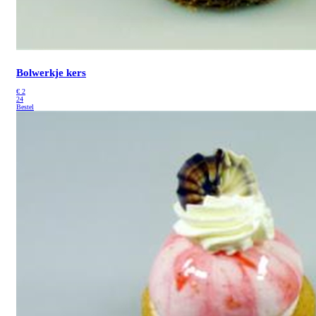
Bolwerkje kers
€
2
24
Bestel