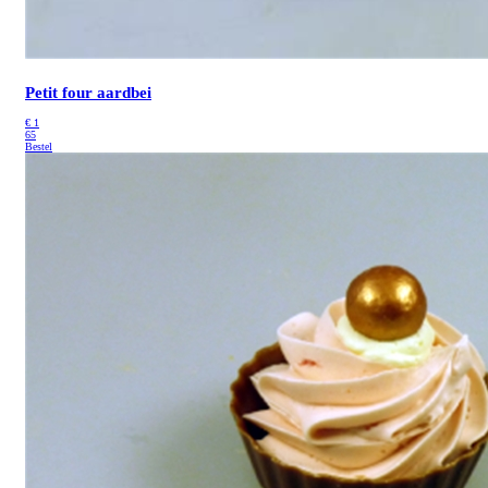
Petit four aardbei
€
1
65
Bestel