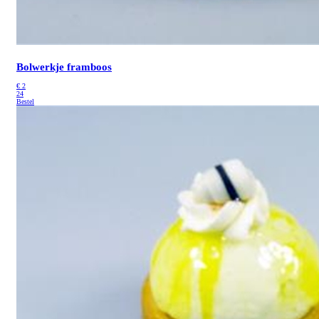
Bolwerkje framboos
€
2
24
Bestel