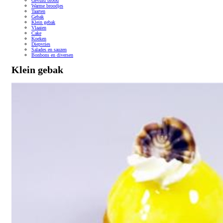
Gevuld brood
Warme broodjes
Taarten
Gebak
Klein gebak
Vlaaien
Cake
Koeken
Diepvries
Salades en sauzen
Bonbons en diversen
Klein gebak