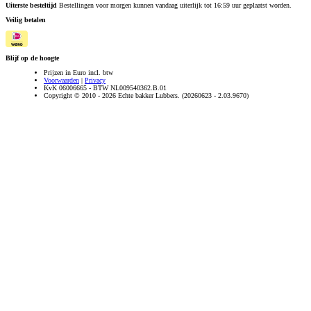
Uiterste besteltijd
Bestellingen voor morgen kunnen vandaag uiterlijk tot 16:59 uur geplaatst worden.
Veilig betalen
Blijf op de hoogte
Prijzen in Euro incl. btw
Voorwaarden
|
Privacy
KvK 06006665 - BTW NL009540362.B.01
Copyright © 2010 - 2026 Echte bakker Lubbers. (20260623 - 2.03.9670)