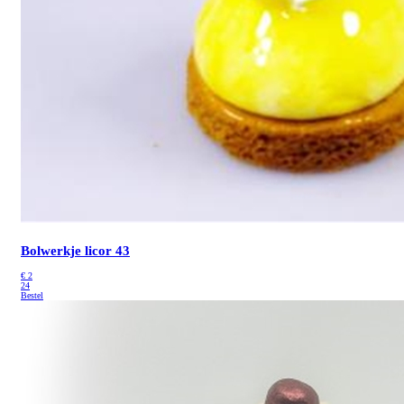
Bolwerkje licor 43
€
2
24
Bestel