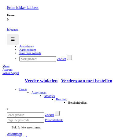
Echte bakker Lubbers
Items:
0
Inloggen
☰
Assortiment
Aanbiedingen
Naar onze website
Zoeken
Menu
Account
Winkelwagen
Verder winkelen
Verdergaan met bestellen
Home
Assortiment
Broodjes
Beschuit
Beschuitbollen
Zoeken
Postcodecheck
Bekijk hele assortiment
Assortiment