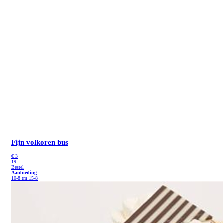
Fijn volkoren bus
€
3
19
Bestel
Aanbieding
10-8 tm 15-8