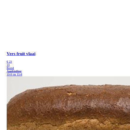
Vers fruit vlaai
€
23
14
Bestel
Aanbieding
10-8 tm 15-8