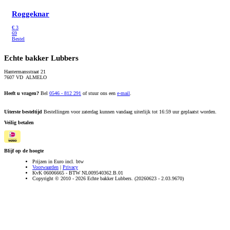
Roggeknar
€
3
69
Bestel
Echte bakker Lubbers
Hantermansstraat 21
7607 VD ALMELO
Heeft u vragen?
Bel
0546 - 812 291
of stuur ons een
e-mail
.
Uiterste besteltijd
Bestellingen voor zaterdag kunnen vandaag uiterlijk tot 16:59 uur geplaatst worden.
Veilig betalen
Blijf op de hoogte
Prijzen in Euro incl. btw
Voorwaarden
|
Privacy
KvK 06006665 - BTW NL009540362.B.01
Copyright © 2010 - 2026 Echte bakker Lubbers. (20260623 - 2.03.9670)