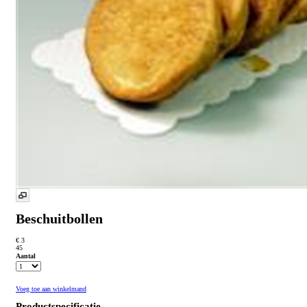
Beschuitbollen
€ 3
45
Aantal
Voeg toe aan winkelmand
Productspecificatie