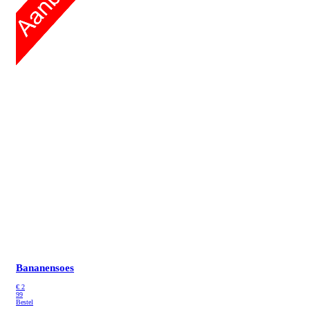
Bananensoes
€
2
99
Bestel