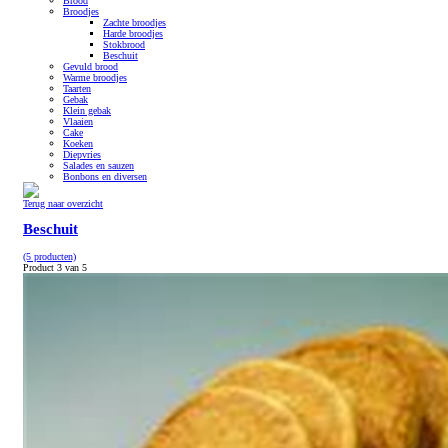
Brood
Broodjes
Zachte broodjes
Harde broodjes
Stokbrood
Beschuit
Gevuld brood
Warme broodjes
Taarten
Gebak
Klein gebak
Vlaaien
Cake
Koeken
Diepvries
Salades en sauzen
Bonbons en diversen
Terug naar overzicht
Beschuit
(5 producten)
Product 3 van 5