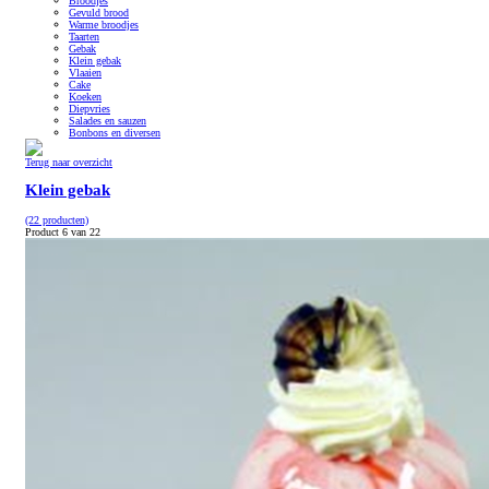
Broodjes
Gevuld brood
Warme broodjes
Taarten
Gebak
Klein gebak
Vlaaien
Cake
Koeken
Diepvries
Salades en sauzen
Bonbons en diversen
Terug naar overzicht
Klein gebak
(22 producten)
Product 6 van 22