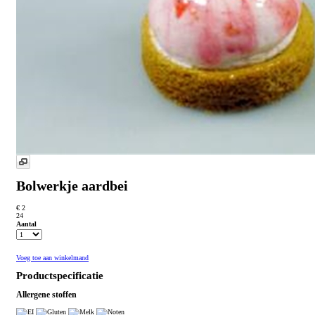
Bolwerkje aardbei
€ 2
24
Aantal
Voeg toe aan winkelmand
Productspecificatie
Allergene stoffen