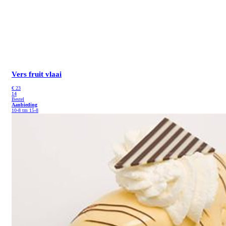
Vers fruit vlaai
€
23
14
Bestel
Aanbieding
10-8 tm 15-8