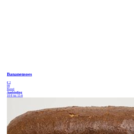
Bananensoes
€
2
99
Bestel
Aanbieding
10-8 tm 15-8