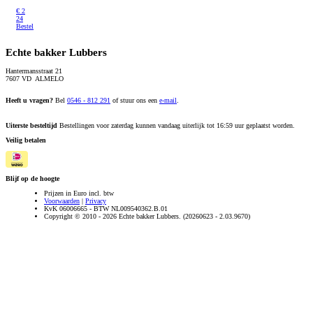
€
2
24
Bestel
Echte bakker Lubbers
Hantermansstraat 21
7607 VD ALMELO
Heeft u vragen?
Bel
0546 - 812 291
of stuur ons een
e-mail
.
Uiterste besteltijd
Bestellingen voor zaterdag kunnen vandaag uiterlijk tot 16:59 uur geplaatst worden.
Veilig betalen
Blijf op de hoogte
Prijzen in Euro incl. btw
Voorwaarden
|
Privacy
KvK 06006665 - BTW NL009540362.B.01
Copyright © 2010 - 2026 Echte bakker Lubbers. (20260623 - 2.03.9670)