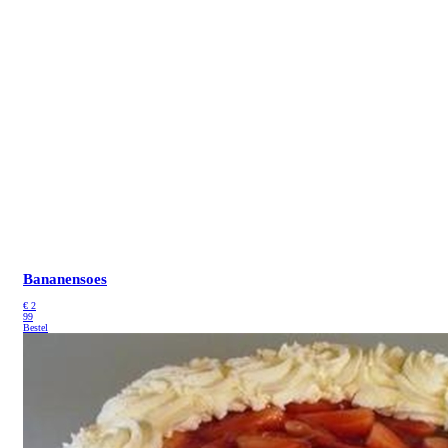
Bananensoes
€
2
99
Bestel