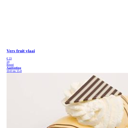
Vers fruit vlaai
€
23
14
Bestel
Aanbieding
10-8 tm 15-8