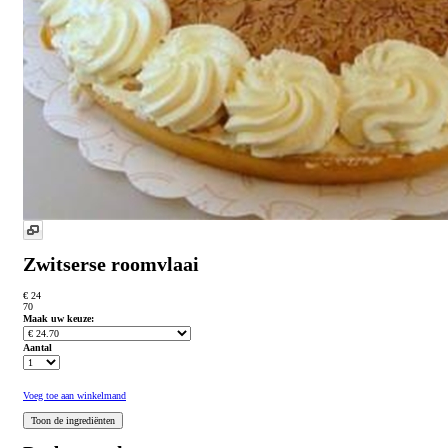
Zwitserse roomvlaai
€ 24
70
Maak uw keuze:
Aantal
Voeg toe aan winkelmand