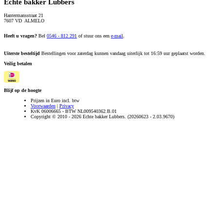
Echte bakker Lubbers
Hantermansstraat 21
7607 VD ALMELO
Heeft u vragen?
Bel
0546 - 812 291
of stuur ons een
e-mail
.
Uiterste besteltijd
Bestellingen voor zaterdag kunnen vandaag uiterlijk tot 16:59 uur geplaatst worden.
Veilig betalen
Blijf op de hoogte
Prijzen in Euro incl. btw
Voorwaarden
|
Privacy
KvK 06006665 - BTW NL009540362.B.01
Copyright © 2010 - 2026 Echte bakker Lubbers. (20260623 - 2.03.9670)