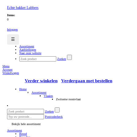
Echte bakker Lubbers
Items:
0
Inloggen
☰
Assortiment
Aanbiedingen
Naar onze website
Zoeken
Menu
Account
Winkelwagen
Verder winkelen
Verdergaan met bestellen
Home
Assortiment
Vlaaien
Zwitserse roomvlaai
Zoeken
Postcodecheck
Bekijk hele assortiment
Assortiment
Brood