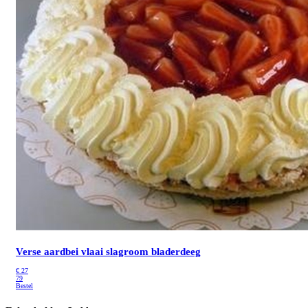
Verse aardbei vlaai slagroom bladerdeeg
€
27
79
Bestel