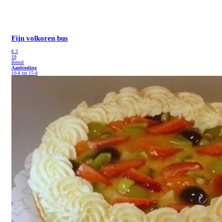
Fijn volkoren bus
€
3
19
Bestel
Aanbieding
10-8 tm 15-8