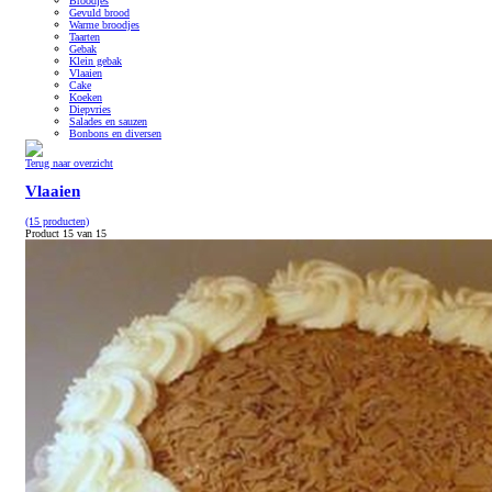
Broodjes
Gevuld brood
Warme broodjes
Taarten
Gebak
Klein gebak
Vlaaien
Cake
Koeken
Diepvries
Salades en sauzen
Bonbons en diversen
Terug naar overzicht
Vlaaien
(15 producten)
Product 15 van 15