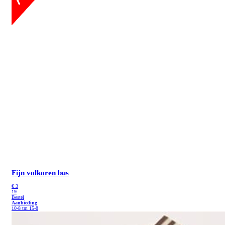
Fijn volkoren bus
€
3
19
Bestel
Aanbieding
10-8 tm 15-8