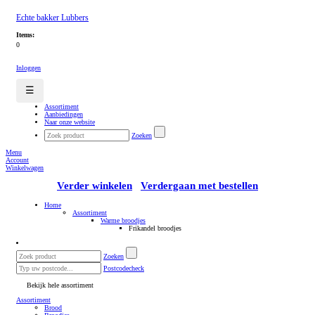
Echte bakker Lubbers
Items:
0
Inloggen
☰
Assortiment
Aanbiedingen
Naar onze website
Zoeken
Menu
Account
Winkelwagen
Verder winkelen
Verdergaan met bestellen
Home
Assortiment
Warme broodjes
Frikandel broodjes
Zoeken
Postcodecheck
Bekijk hele assortiment
Assortiment
Brood