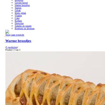
Broodjes
Gevuld brood
Warme broodjes
Taarten
Gebak
Klein gebak
Vlaaien
Cake
Koeken
Diepvries
Salades en sauzen
Bonbons en diversen
Terug naar overzicht
Warme broodjes
(5 producten)
Product 3 van 5