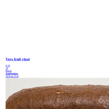
Vers fruit vlaai
€
23
14
Bestel
Aanbieding
10-8 tm 15-8