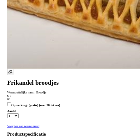
Frikandel broodjes
Warenwettelijke naam:
Broodje
€ 2
65
Opmerking:
(gratis)
(max 30 tekens)
Aantal
Voeg toe aan winkelmand
Productspecificatie