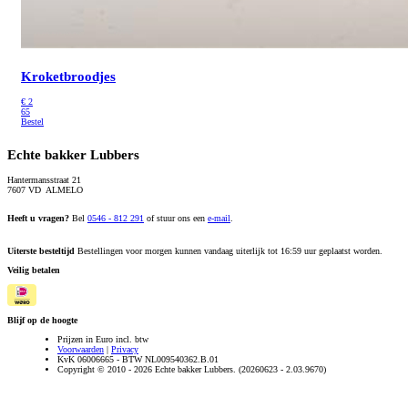
Kroketbroodjes
€
2
65
Bestel
Echte bakker Lubbers
Hantermansstraat 21
7607 VD ALMELO
Heeft u vragen?
Bel
0546 - 812 291
of stuur ons een
e-mail
.
Uiterste besteltijd
Bestellingen voor morgen kunnen vandaag uiterlijk tot 16:59 uur geplaatst worden.
Veilig betalen
Blijf op de hoogte
Prijzen in Euro incl. btw
Voorwaarden
|
Privacy
KvK 06006665 - BTW NL009540362.B.01
Copyright © 2010 - 2026 Echte bakker Lubbers. (20260623 - 2.03.9670)