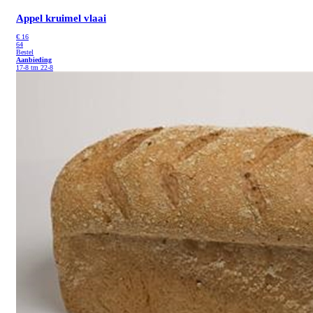
Appel kruimel vlaai
€
16
64
Bestel
Aanbieding
17-8 tm 22-8