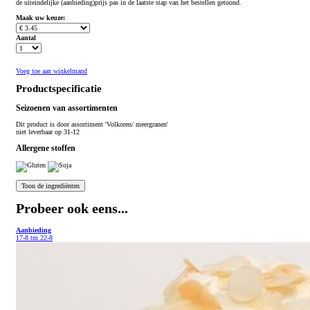
de uiteindelijke (aanbieding)prijs pas in de laatste stap van het bestellen getoond.
Maak uw keuze:
Aantal
Voeg toe aan winkelmand
Productspecificatie
Seizoenen van assortimenten
Dit product is
door assortiment 'Volkoren/ meergranen'
niet leverbaar op 31-12
Allergene stoffen
Probeer ook eens...
Aanbieding
17-8 tm 22-8