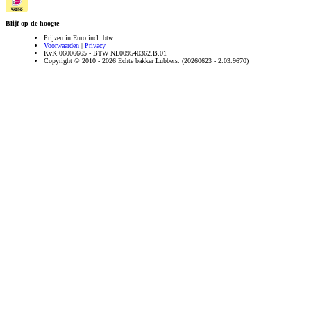
Blijf op de hoogte
Prijzen in Euro incl. btw
Voorwaarden
|
Privacy
KvK 06006665 - BTW NL009540362.B.01
Copyright © 2010 - 2026 Echte bakker Lubbers. (20260623 - 2.03.9670)