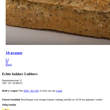
10-granen
€
3
90
Bestel
Echte bakker Lubbers
Hantermansstraat 21
7607 VD ALMELO
Heeft u vragen?
Bel
0546 - 812 291
of stuur ons een
e-mail
.
Uiterste besteltijd
Bestellingen voor morgen kunnen vandaag uiterlijk tot 16:59 uur geplaatst worden.
Veilig betalen