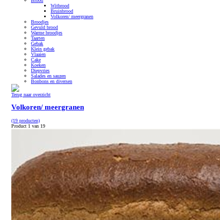
Brood
Witbrood
Bruinbrood
Volkoren/ meergranen
Broodjes
Gevuld brood
Warme broodjes
Taarten
Gebak
Klein gebak
Vlaaien
Cake
Koeken
Diepvries
Salades en sauzen
Bonbons en diversen
Terug naar overzicht
Volkoren/ meergranen
(19 producten)
Product 1 van 19