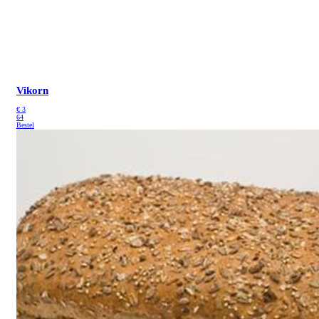
Vikorn
€
3
64
Bestel