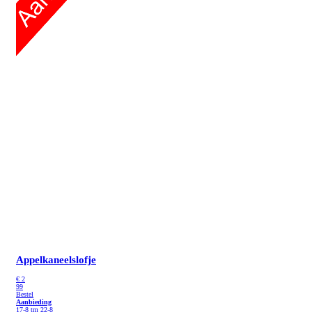
Appelkaneelslofje
€
2
99
Bestel
Aanbieding
17-8 tm 22-8