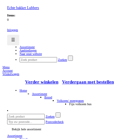
Echte bakker Lubbers
Items:
0
Inloggen
☰
Assortiment
Aanbiedingen
Naar onze website
Zoeken
Menu
Account
Winkelwagen
Verder winkelen
Verdergaan met bestellen
Home
Assortiment
Brood
Volkoren/ meergranen
Fijn volkoren bus
Zoeken
Postcodecheck
Bekijk hele assortiment
Assortiment