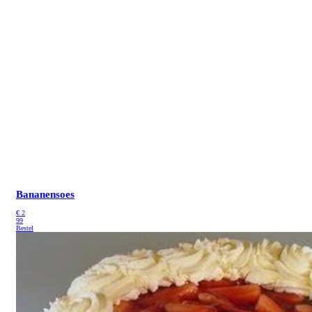
Bananensoes
€
2
99
Bestel