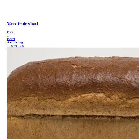
Vers fruit vlaai
€
23
14
Bestel
Aanbieding
10-8 tm 15-8