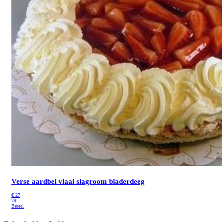
Verse aardbei vlaai slagroom bladerdeeg
€
27
79
Bestel