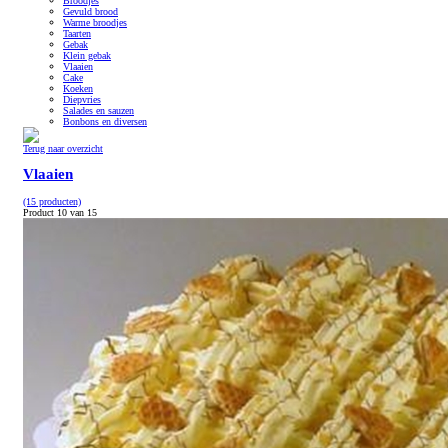
Broodjes
Gevuld brood
Warme broodjes
Taarten
Gebak
Klein gebak
Vlaaien
Cake
Koeken
Diepvries
Salades en sauzen
Bonbons en diversen
Terug naar overzicht
Vlaaien
(15 producten)
Product 10 van 15