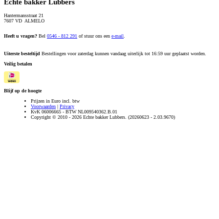
Echte bakker Lubbers
Hantermansstraat 21
7607 VD ALMELO
Heeft u vragen?
Bel
0546 - 812 291
of stuur ons een
e-mail
.
Uiterste besteltijd
Bestellingen voor zaterdag kunnen vandaag uiterlijk tot 16:59 uur geplaatst worden.
Veilig betalen
Blijf op de hoogte
Prijzen in Euro incl. btw
Voorwaarden
|
Privacy
KvK 06006665 - BTW NL009540362.B.01
Copyright © 2010 - 2026 Echte bakker Lubbers. (20260623 - 2.03.9670)