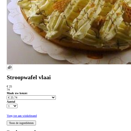
Stroopwafel vlaai
€ 25
74
Maak uw keuze:
Aantal
Voeg toe aan winkelmand