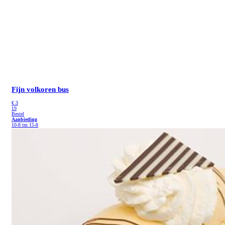
Fijn volkoren bus
€
3
19
Bestel
Aanbieding
10-8 tm 15-8