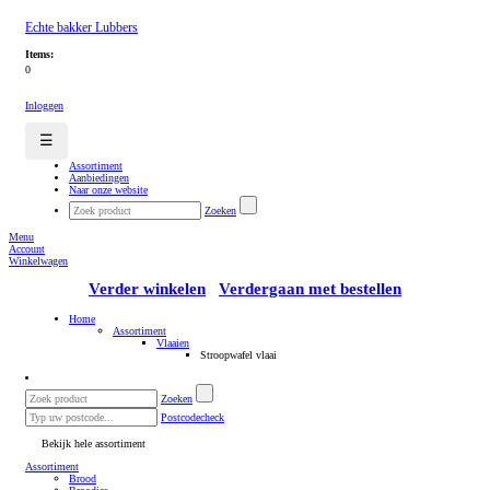
Echte bakker Lubbers
Items:
0
Inloggen
☰
Assortiment
Aanbiedingen
Naar onze website
Zoeken
Menu
Account
Winkelwagen
Verder winkelen
Verdergaan met bestellen
Home
Assortiment
Vlaaien
Stroopwafel vlaai
Zoeken
Postcodecheck
Bekijk hele assortiment
Assortiment
Brood