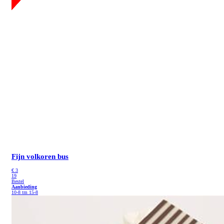
Fijn volkoren bus
€
3
19
Bestel
Aanbieding
10-8 tm 15-8