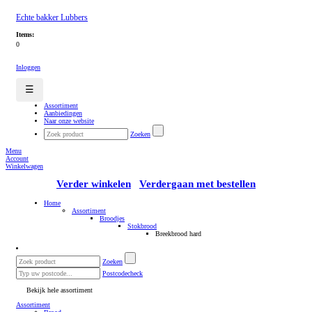
Echte bakker Lubbers
Items:
0
Inloggen
☰
Assortiment
Aanbiedingen
Naar onze website
Zoeken
Menu
Account
Winkelwagen
Verder winkelen
Verdergaan met bestellen
Home
Assortiment
Broodjes
Stokbrood
Breekbrood hard
Zoeken
Postcodecheck
Bekijk hele assortiment
Assortiment