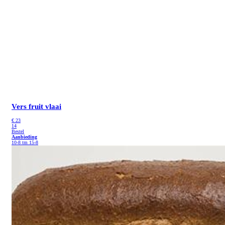
Vers fruit vlaai
€
23
14
Bestel
Aanbieding
10-8 tm 15-8