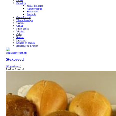
Brood
Broodjes
Zachte broodjes
Harde broodjes
Stokbrood
Beschuit
Gevuld brood
Warme broodjes
Taarten
Gebak
Klein gebak
Vlaaien
Cake
Koeken
Diepvries
Salades en sauzen
Bonbons en diversen
Terug naar overzicht
Stokbrood
(10 producten)
Product 9 van 10