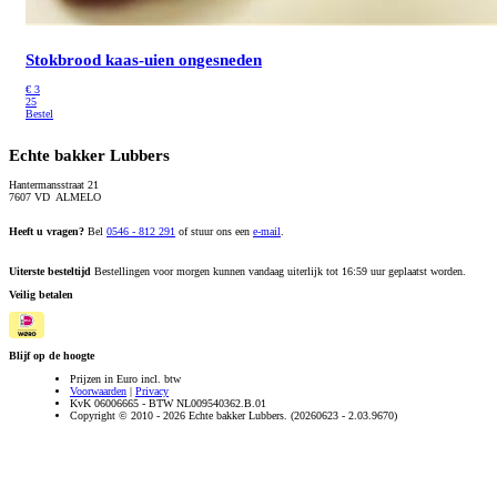
Stokbrood kaas-uien
ongesneden
€
3
25
Bestel
Echte bakker Lubbers
Hantermansstraat 21
7607 VD ALMELO
Heeft u vragen?
Bel
0546 - 812 291
of stuur ons een
e-mail
.
Uiterste besteltijd
Bestellingen voor morgen kunnen vandaag uiterlijk tot 16:59 uur geplaatst worden.
Veilig betalen
Blijf op de hoogte
Prijzen in Euro incl. btw
Voorwaarden
|
Privacy
KvK 06006665 - BTW NL009540362.B.01
Copyright © 2010 - 2026 Echte bakker Lubbers. (20260623 - 2.03.9670)