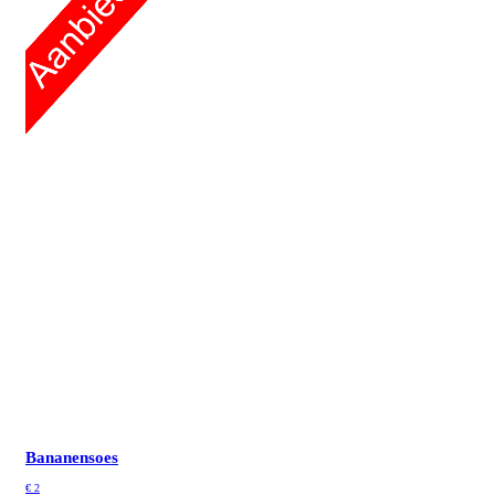
Bananensoes
€
2