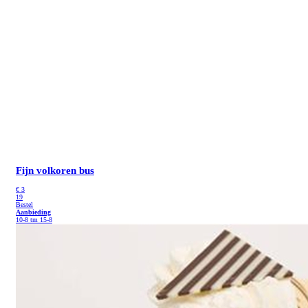
Fijn volkoren bus
€
3
19
Bestel
Aanbieding
10-8 tm 15-8