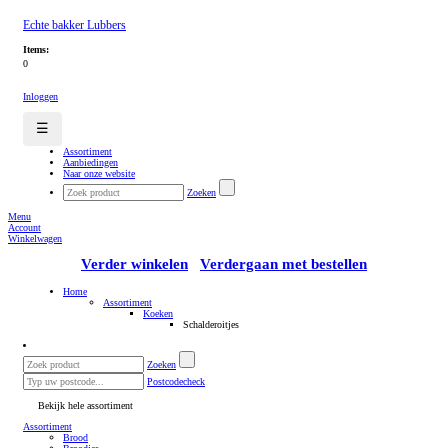
Echte bakker Lubbers
Items:
0
Inloggen
☰
Assortiment
Aanbiedingen
Naar onze website
Zoeken
Menu
Account
Winkelwagen
Verder winkelen
Verdergaan met bestellen
Home
Assortiment
Koeken
Schalderoitjes
Zoeken
Postcodecheck
Bekijk hele assortiment
Assortiment
Brood