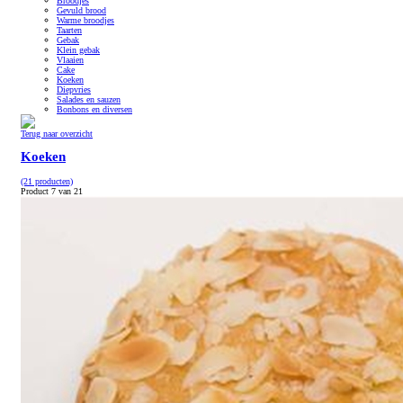
Broodjes
Gevuld brood
Warme broodjes
Taarten
Gebak
Klein gebak
Vlaaien
Cake
Koeken
Diepvries
Salades en sauzen
Bonbons en diversen
Terug naar overzicht
Koeken
(21 producten)
Product 7 van 21