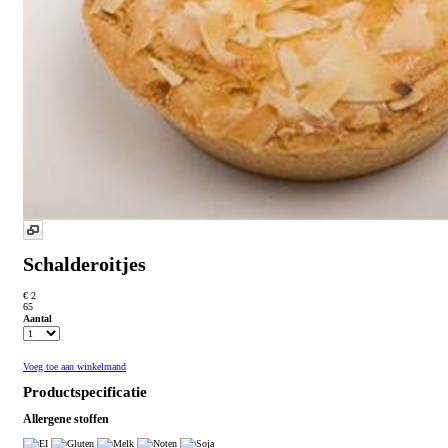
Schalderoitjes
€ 2
65
Aantal
Voeg toe aan winkelmand
Productspecificatie
Allergene stoffen