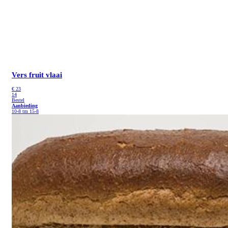
Vers fruit vlaai
€
23
14
Bestel
Aanbieding
10-8 tm 15-8