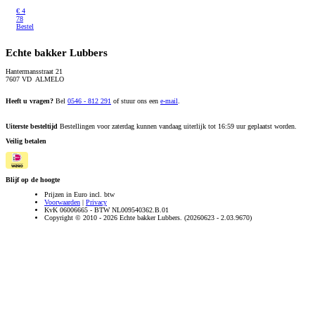
€
4
78
Bestel
Echte bakker Lubbers
Hantermansstraat 21
7607 VD ALMELO
Heeft u vragen?
Bel
0546 - 812 291
of stuur ons een
e-mail
.
Uiterste besteltijd
Bestellingen voor zaterdag kunnen vandaag uiterlijk tot 16:59 uur geplaatst worden.
Veilig betalen
Blijf op de hoogte
Prijzen in Euro incl. btw
Voorwaarden
|
Privacy
KvK 06006665 - BTW NL009540362.B.01
Copyright © 2010 - 2026 Echte bakker Lubbers. (20260623 - 2.03.9670)