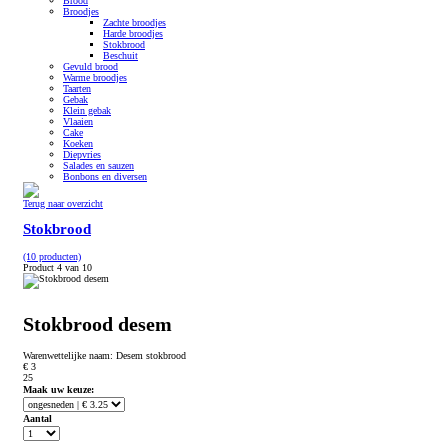
Brood
Broodjes
Zachte broodjes
Harde broodjes
Stokbrood
Beschuit
Gevuld brood
Warme broodjes
Taarten
Gebak
Klein gebak
Vlaaien
Cake
Koeken
Diepvries
Salades en sauzen
Bonbons en diversen
Terug naar overzicht
Stokbrood
(10 producten)
Product 4 van 10
Stokbrood desem
Warenwettelijke naam:
Desem stokbrood
€ 3
25
Maak uw keuze:
Aantal