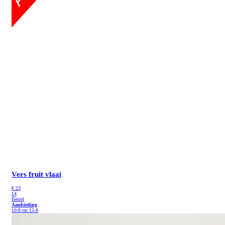
Vers fruit vlaai
€
23
14
Bestel
Aanbieding
10-8 tm 15-8