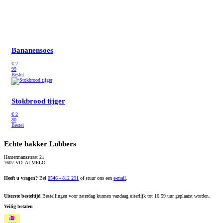
Bananensoes
€
2
99
Bestel
Stokbrood tijger
€
2
80
Bestel
Echte bakker Lubbers
Hantermansstraat 21
7607 VD ALMELO
Heeft u vragen?
Bel
0546 - 812 291
of stuur ons een
e-mail
.
Uiterste besteltijd
Bestellingen voor zaterdag kunnen vandaag uiterlijk tot 16:59 uur geplaatst worden.
Veilig betalen