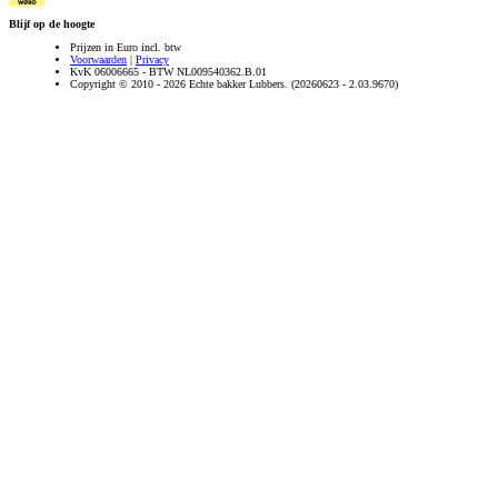
Blijf op de hoogte
Prijzen in Euro incl. btw
Voorwaarden
|
Privacy
KvK 06006665 - BTW NL009540362.B.01
Copyright © 2010 - 2026 Echte bakker Lubbers. (20260623 - 2.03.9670)