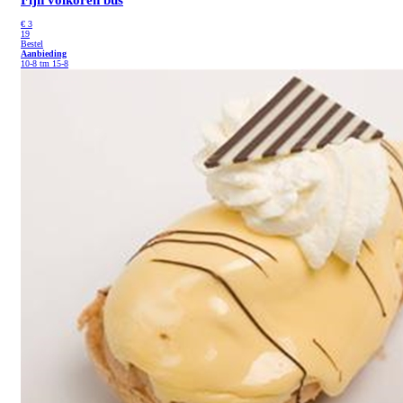
€
3
19
Bestel
Aanbieding
10-8 tm 15-8