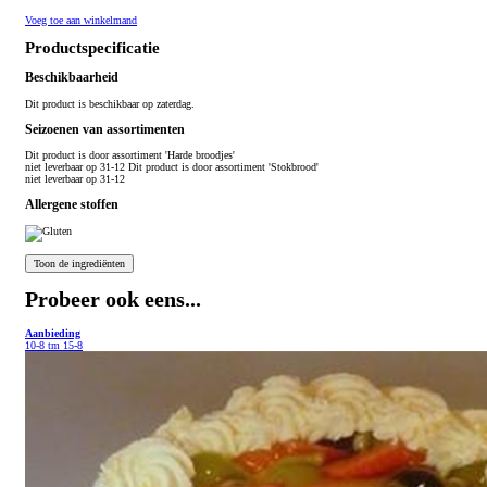
Voeg toe aan winkelmand
Productspecificatie
Beschikbaarheid
Dit product is beschikbaar op zaterdag.
Seizoenen van assortimenten
Dit product is
door assortiment 'Harde broodjes'
niet leverbaar op 31-12 Dit product is
door assortiment 'Stokbrood'
niet leverbaar op 31-12
Allergene stoffen
Probeer ook eens...
Aanbieding
10-8 tm 15-8