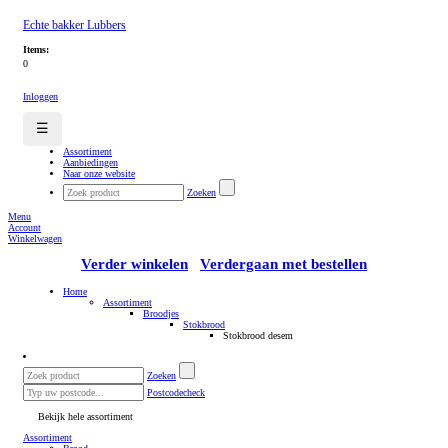
Echte bakker Lubbers
Items:
0
Inloggen
☰
Assortiment
Aanbiedingen
Naar onze website
Zoeken
Menu
Account
Winkelwagen
Verder winkelen
Verdergaan met bestellen
Home
Assortiment
Broodjes
Stokbrood
Stokbrood desem
Zoeken
Postcodecheck
Bekijk hele assortiment
Assortiment