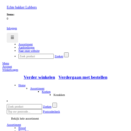
Echte bakker Lubbers
Items:
0
Inloggen
☰
Assortiment
Aanbiedingen
Naar onze website
Zoeken
Menu
Account
Winkelwagen
Verder winkelen
Verdergaan met bestellen
Home
Assortiment
Koeken
Kozakken
Zoeken
Postcodecheck
Bekijk hele assortiment
Assortiment
Brood