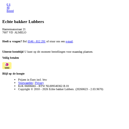
€
6
48
Bestel
Echte bakker Lubbers
Hantermansstraat 21
7607 VD ALMELO
Heeft u vragen?
Bel
0546 - 812 291
of stuur ons een
e-mail
.
Uiterste besteltijd
U kunt op dit moment bestellingen voor maandag plaatsen.
Veilig betalen
Blijf op de hoogte
Prijzen in Euro incl. btw
Voorwaarden
|
Privacy
KvK 06006665 - BTW NL009540362.B.01
Copyright © 2010 - 2026 Echte bakker Lubbers. (20260623 - 2.03.9670)