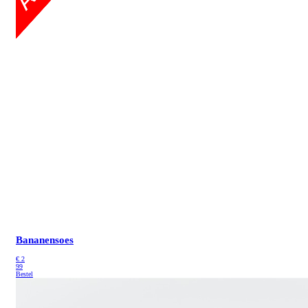
Bananensoes
€
2
99
Bestel