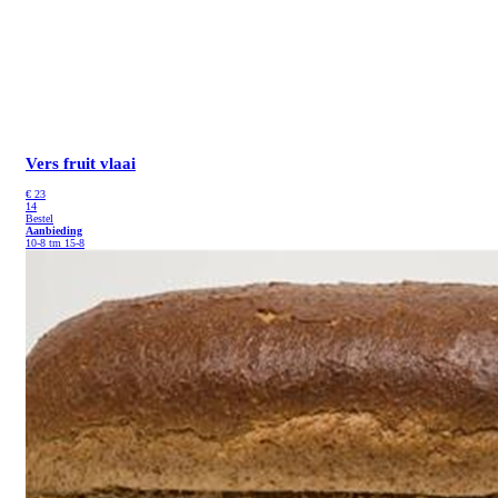
Vers fruit vlaai
€
23
14
Bestel
Aanbieding
10-8 tm 15-8