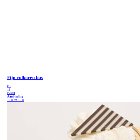
Fijn volkoren bus
€
3
19
Bestel
Aanbieding
10-8 tm 15-8