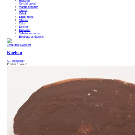
Broodjes
Gevuld brood
Warme broodjes
Taarten
Gebak
Klein gebak
Vlaaien
Cake
Koeken
Diepvries
Salades en sauzen
Bonbons en diversen
Terug naar overzicht
Koeken
(21 producten)
Product 1 van 21