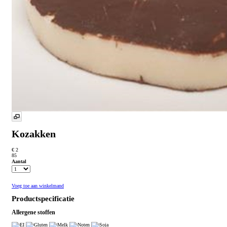
Kozakken
€ 2
85
Aantal
Voeg toe aan winkelmand
Productspecificatie
Allergene stoffen